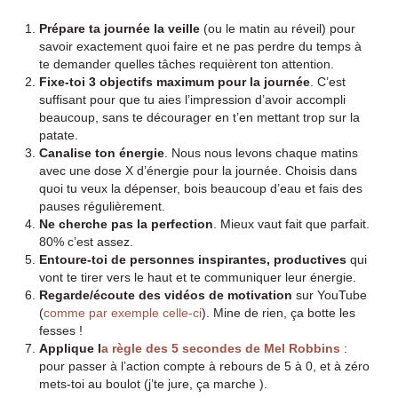
Prépare ta journée la veille
(ou le matin au réveil) pour
savoir exactement quoi faire et ne pas perdre du temps à
te demander quelles tâches requièrent ton attention.
Fixe-toi 3 objectifs maximum pour la journée
. C’est
suffisant pour que tu aies l’impression d’avoir accompli
beaucoup, sans te décourager en t’en mettant trop sur la
patate.
Canalise ton énergie
. Nous nous levons chaque matins
avec une dose X d’énergie pour la journée. Choisis dans
quoi tu veux la dépenser, bois beaucoup d’eau et fais des
pauses régulièrement.
Ne cherche pas la perfection
. Mieux vaut fait que parfait.
80% c’est assez.
Entoure-toi de personnes inspirantes, productives
qui
vont te tirer vers le haut et te communiquer leur énergie.
Regarde/écoute des vidéos de motivation
sur YouTube
(
comme par exemple celle-ci
). Mine de rien, ça botte les
fesses !
Applique l
a règle des 5 secondes de Mel Robbins
:
pour passer à l’action compte à rebours de 5 à 0, et à zéro
mets-toi au boulot (j’te jure, ça marche ).