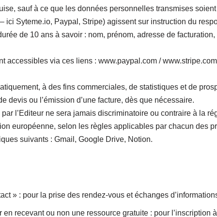
requise, sauf à ce que les données personnelles transmises soie
ci Syteme.io, Paypal, Stripe) agissent sur instruction du respon
urée de 10 ans à savoir : nom, prénom, adresse de facturation
sont accessibles via ces liens : www.paypal.com / www.stripe.co
iquement, à des fins commerciales, de statistiques et de prospe
e devis ou l’émission d’une facture, dès que nécessaire.
ar l’Editeur ne sera jamais discriminatoire ou contraire à la ré
on européenne, selon les règles applicables par chacun des pres
ériques suivants : Gmail, Google Drive, Notion.
ct » : pour la prise des rendez-vous et échanges d’information
 en recevant ou non une ressource gratuite : pour l’inscription à 